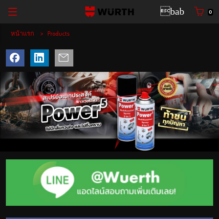
0
หน้าแรก
Back
Back
Back
Back
Back
Products
ด้วยชื่อผู้ใช้
ล็อกอินด้วยหมายเลขคู่ค้า
แค็ต ตา ล็อก
แผนกยานยนต์
เวือร์ท ประเทศไทย
ไทย
แผนกกลุ่มโรงงานอุตสาหกรรม
เวือร์ท กรุ๊ป
ชื่อผู้ใช้
แผนกก่อสร้าง
ข่าวสารและกิจกรรม
แผนกอุตสาหกรรม
รหัสผ่าน
ลืมรหัสผ่านของคุณใช่หรือไม่
จำข้อมูลการล็อกอินของฉัน
ล็อกอิน