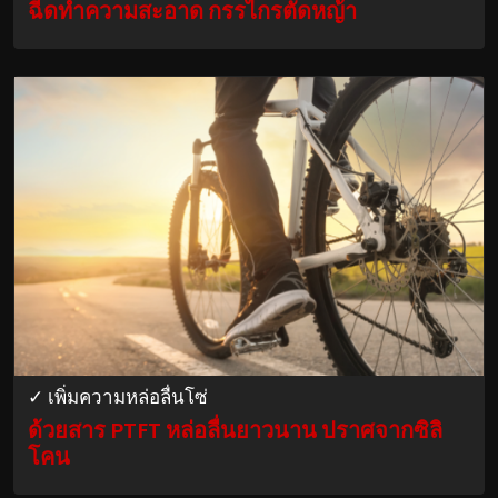
ฉีดทำความสะอาด กรรไกรตัดหญ้า
✓ เพิ่มความหล่อลื่นโซ่
ด้วยสาร PTFT หล่อลื่นยาวนาน ปราศจากซิลิ
โคน