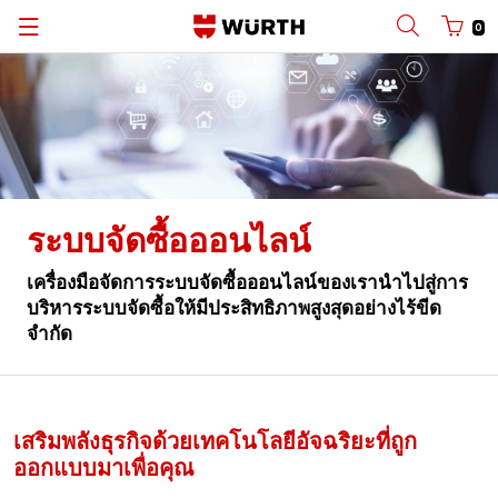
0
Back
Back
Back
Back
Back
ด้วยชื่อผู้ใช้
ล็อกอินด้วยหมายเลขคู่ค้า
แค็ต ตา ล็อก
แผนกยานยนต์
เวือร์ท ประเทศไทย
ไทย
แผนกกลุ่มโรงงานอุตสาหกรรม
เวือร์ท กรุ๊ป
English
ชื่อผู้ใช้
ระบบจัดซื้อออนไลน์
แผนกก่อสร้าง
ข่าวสารและกิจกรรม
เครื่องมือจัดการระบบจัดซื้อออนไลน์ของเรานำไปสู่การ
รหัสผ่าน
แผนกอุตสาหกรรม
บริหารระบบจัดซื้อให้มีประสิทธิภาพสูงสุดอย่างไร้ขีด
จำกัด
ลืมรหัสผ่านของคุณใช่หรือไม่
จำข้อมูลการล็อกอินของฉัน
เสริมพลังธุรกิจด้วยเทคโนโลยีอัจฉริยะที่ถูก
ออกแบบมาเพื่อคุณ
ล็อกอิน