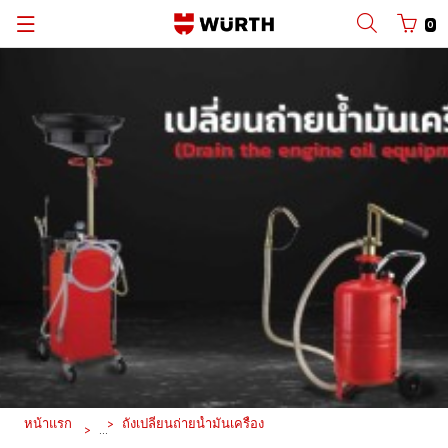
0
Back
Back
Back
Back
Back
ด้วยชื่อผู้ใช้
ล็อกอินด้วยหมายเลขคู่ค้า
แค็ต ตา ล็อก
แผนกยานยนต์
เวือร์ท ประเทศไทย
ไทย
แผนกกลุ่มโรงงานอุตสาหกรรม
เวือร์ท กรุ๊ป
ชื่อผู้ใช้
แผนกก่อสร้าง
ข่าวสารและกิจกรรม
รหัสผ่าน
แผนกอุตสาหกรรม
ลืมรหัสผ่านของคุณใช่หรือไม่
จำข้อมูลการล็อกอินของฉัน
หน้าแรก
ถังเปลี่ยนถ่ายน้ำมันเครื่อง
ล็อกอิน
...