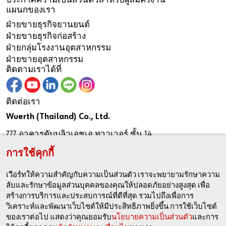
ประกาศความเป็นส่วนตัวสำหรับผู้สมัครงาน
แผนกของเรา
ฝ่ายขายธุรกิจยานยนต์
ฝ่ายขายธุรกิจก่อสร้าง
ฝ่ายกลุ่มโรงงานอุตสาหกรรม
ฝ่ายขายอุตสาหกรรม
ติดตามเราได้ที่
ติดต่อเรา
Wuerth (Thailand) Co., Ltd.
777 อาคารดับบลิวเอชเอ ทาวเวอร์ ชั้น 14
ม.13 ถ.เทพรัตน (บางนา-ตราด) กม.7 ต.บางแก้ว อ.บางพลี
การใช้คุกกี้
จ.สมุทรปราการ 10540
เวือร์ทให้ความสำคัญกับความเป็นส่วนตัว เราจะพยายามรักษาความ
+66 2170 5000
ลับและรักษาข้อมูลส่วนบุคคลของคุณให้ปลอดภัยอย่างสูงสุด เพื่อ
สร้างการบริการและประสบการณ์ที่ดีที่สุด รวมไปถึงเพื่อการ
+66 2170 5050
วิเคราะห์และพัฒนาเว็บไซต์ให้มีประสิทธิภาพยิ่งขึ้น การใช้เว็บไซต์
ecommerce@wuerth.co.th
ของเราต่อไป แสดงว่าคุณยอมรับ
นโยบายความเป็นส่วนตัว
และการ