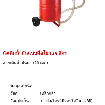
ถังเติมน้ำมันแบบมือโยก 24 ลิตร
สายเติมน้ำมันยาว 1.5 เมตร
ข้อมูลเทคนิค
วัสดุ เหล็กกล้า
วัสดุปะเก็น ยางไนไตรล์บิวตาไดอีน (NBR)