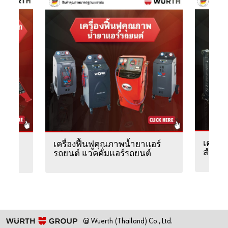
เครื่อ
าตั้ง
เครื่องฟื้นฟูคุณภาพน้ำยาแอร์
สำหรั
รถยนต์ แวคคั่มแอร์รถยนต์
@ Wuerth (Thailand) Co., Ltd.