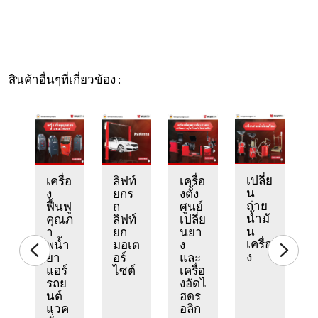
สินค้าอื่นๆที่เกี่ยวข้อง :
เปลี่ย
ต
แ
เครื่อ
ลิฟท์
เครื่อ
น
ก
ง
ยกร
งตั้ง
ถ่าย
ร์
ฟื้นฟู
ถ
ศูนย์
น้ำมั
ต
ร
คุณภ
ลิฟท์
เปลี่ย
น
า
ยก
นยา
เครื่อ
ร
ะ
พน้ำ
มอเต
ง
ง
เ
ยา
อร์
และ
แอร์
ไซต์
เครื่อ
ร
รถย
งอัดไ
นต์
ฮดร
แวค
อลิก