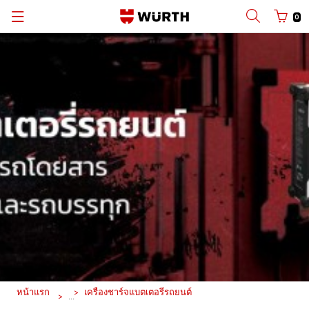
0
Back
Back
Back
Back
Back
ด้วยชื่อผู้ใช้
ล็อกอินด้วยหมายเลขคู่ค้า
แค็ต ตา ล็อก
แผนกยานยนต์
เวือร์ท ประเทศไทย
ไทย
แผนกกลุ่มโรงงานอุตสาหกรรม
เวือร์ท กรุ๊ป
ชื่อผู้ใช้
แผนกก่อสร้าง
ข่าวสารและกิจกรรม
รหัสผ่าน
แผนกอุตสาหกรรม
ลืมรหัสผ่านของคุณใช่หรือไม่
จำข้อมูลการล็อกอินของฉัน
หน้าแรก
เครื่องชาร์จแบตเตอรี่รถยนต์
ล็อกอิน
...